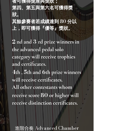
者可獲得獎座與獎狀；
第四、第五與第六名可獲得獎
狀。
80
其餘參賽者若成績達到
分以
上，即可獲得『優等』獎狀。
2
3
nd and
rd prize winners in
the advanced pedal solo
category will receive trophies
and cert
ificates.
4
5
6
th ,
th and
th prize winners
will receive certificates.
All other contestants whom
80
receive score
or higher will
receive distinction certificates.
Advanced Chamber
進階合奏