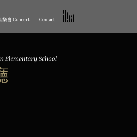
音樂會 Concert
Contact
xin Elementary School
廳