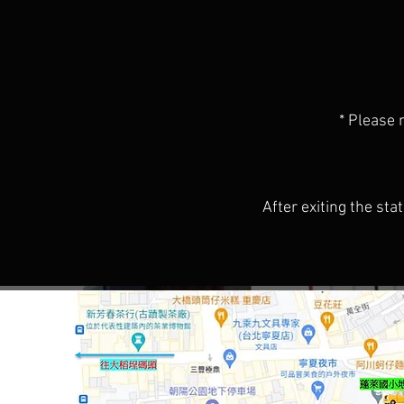
* Please 
After exiting the st