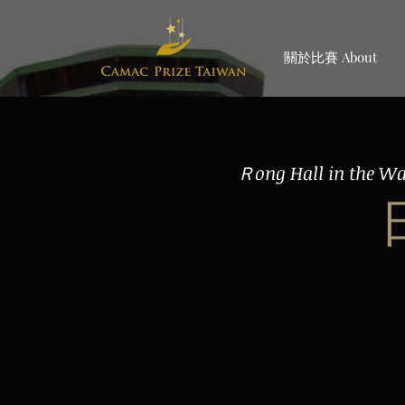
關於比賽 About
​Ｒong Hall in the Wa