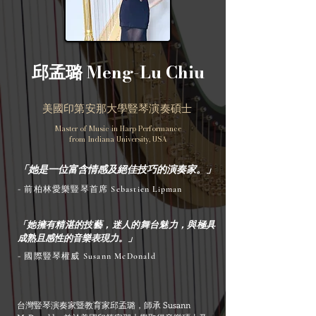
Meng-Lu Chiu
邱孟璐
美國印第安那大學豎琴演奏碩士
Master of Music in Harp Performance
from Indiana University, USA
「她是一位富含情感及絕佳技巧的演奏家。」
- 前柏林愛樂豎琴首席
Sebastien Lipman
「她擁有精湛的技藝，迷人的舞台魅力，與極具
成熟且感性的音樂表現力。」
- 國際豎琴權威
Susann McDonald
台灣豎琴演奏家暨教育家邱孟璐，師承 Susann