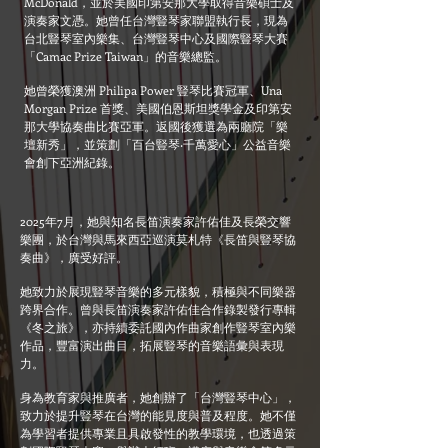
McDonald，並於美國印第安那大學取得音樂碩士及
演奏家文憑。她曾任台灣豎琴家聯盟執行長，現為
台北豎琴室內樂集、台灣豎琴中心及國際豎琴大賽
「Camac Prize Taiwan」的音樂總監。
她曾榮獲澳洲 Philipa Power 豎琴比賽冠軍、Una
Morgan Prize 首獎、美國伯恩斯坦獎學金及印第安
那大學協奏曲比賽亞軍。返國後獲選為兩廳院「樂
壇新秀」，並策劃「百台豎琴‧千萬愛心」公益音樂
會創下亞洲紀錄。
2025年7月，她與知名長笛演奏家許佑佳及長榮交響
樂團，於台灣與馬來西亞巡演莫札特《長笛與豎琴協
奏曲》，廣受好評。
她致力於展現豎琴音樂的多元樣貌，積極與不同樂器
跨界合作。曾與長笛演奏家許佑佳合作錄製發行專輯
《冬之旅》，亦持續委託國內作曲家創作豎琴室內樂
作品，豐富演出曲目，拓展豎琴的音樂語彙與表現
力。
身為教育家與推廣者，她創辦了「台灣豎琴中心」，
致力於提升豎琴在台灣的能見度與普及程度。她不僅
為學習者提供專業且具啟發性的教學環境，也透過策