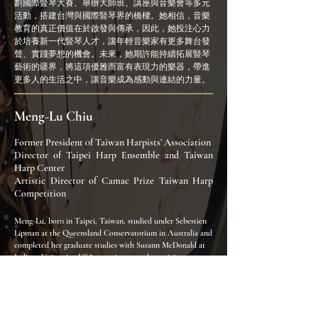
劃國際豎琴大賽、舉辦大師班、講座與音樂會等多元
活動，搭建台灣與國際豎琴界的橋樑。她相信，音樂
教育的真正價值在於啟發與傳承，因此，她投注心力
於培養新一代豎琴人才，讓年輕音樂家有更多舞台發
聲、實踐夢想的機會。未來，她期許能持續拓展豎琴
藝術的疆界，將這項優雅而富有表現力的樂器，帶進
更多人的生活之中，讓音樂成為感動與連結的力量。
Meng-Lu Chiu
Former President of Taiwan Harpists’ Association
Director of Taipei Harp Ensemble and Taiwan
Harp Center
Artistic Director of Camac Prize Taiwan Harp
Competition
Meng-Lu, born in Taipei, Taiwan, studied under Sebestien
Lipman at the Queensland Conservatorium in Australia and
completed her graduate studies with Susann McDonald at
Indiana University, USA, earning several prestigious
scholarships and awards. She was honored with the
Performer Certificate upon graduation, recognizing her
outstanding performance.
​Chiu has received numerous international accolades,
including First Prize at the Philipa Power Harp