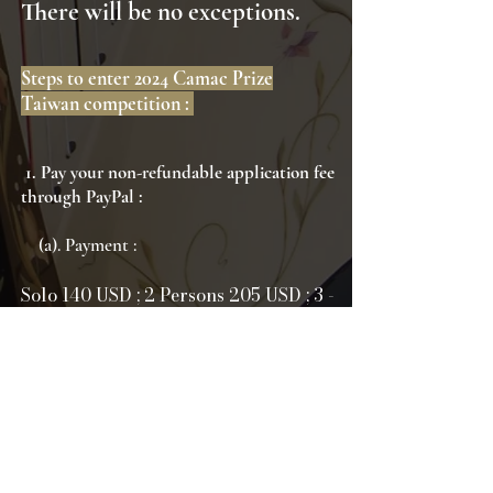
There will be no exceptions.
Steps to enter 2024 Camac Prize
Taiwan competition :
1. Pay yo
ur non-refundable application fee
through PayPal :
(a)
. Payme
nt :
Solo 140 USD ; 2 Persons 205 USD ; 3 -
4 Persons 270 USD
(b). PayPal Account :
Payment: 140 USD / 205 USD / 270 USD
PayPal:
twharpcenter@gmail.com