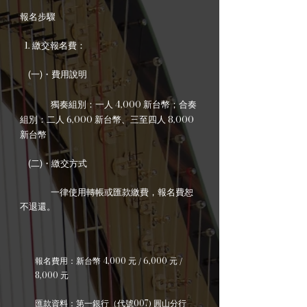
報名步驟
1.
繳交報名費：
(一)・費用說明
4,000
獨奏組別：一人
新台幣；合奏
6,000
8,000
組別：二人
新台幣、​三至四人
新台幣
(二)・繳交方式
一律使用轉帳或匯款繳費，報名費恕
不退還。
4,0
00
6,000
報名費用：新台幣
元 /
元 /
8,000
元
007
匯款資料：
第一銀行（代號
) 圓山分行