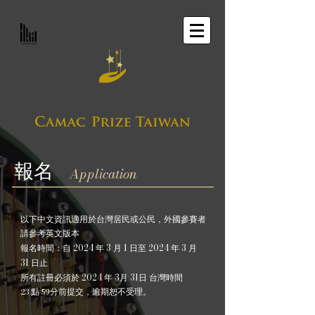
報名
Application
以下中文資訊適用於台灣居民或公民，外國參賽者
請參考英文版本
2024
3
1
2024
3
報名時間：自
年
月
日至
年
月
31
日止
2024
3
31
所有註冊必須於
年
月
日 台灣時間
23
59
點
分
前提交，逾期恕不受理。