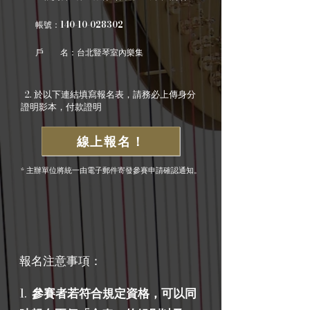
140-10-028302
帳號：
戶 名：台北豎琴室內樂集
2.
於以下連結填寫報名表，請務必上傳身分
證明影本，付款證明
線上報名！
* 主辦單位將統一由電子郵件寄發參賽申請確認通知。
報名注意事項：
1.
參賽者若符合規定資格，可以同